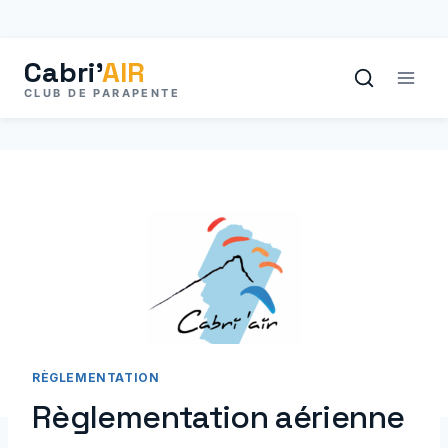
Aller
au
contenu
RÈGLEMENTATION
Règlementation aérienne