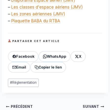
–
Diaporama Espace aérien (JMV)
–
Les classes d'espace aériens (JMV)
–
Les zones aériennes (JMV)
–
Plaquette BABA du RTBA
PARTAGER CET ARTICLE
Facebook
WhatsApp
X
Email
Copier le lien
Étiquettes
#
Règlementation
de
la
publication :
Navigation
PRÉCÉDENT
SUIVANT