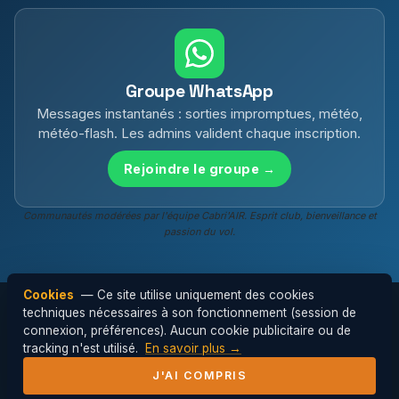
Groupe WhatsApp
Messages instantanés : sorties impromptues, météo,
météo-flash. Les admins valident chaque inscription.
Rejoindre le groupe →
Communautés modérées par l'équipe Cabri'AIR. Esprit club, bienveillance et
passion du vol.
Cookies
— Ce site utilise uniquement des cookies
techniques nécessaires à son fonctionnement (session de
connexion, préférences). Aucun cookie publicitaire ou de
© 2026 Cabri'AIR — Club de parapente de
tracking n'est utilisé.
En savoir plus →
l'Hérault ·
Mentions légales
J'AI COMPRIS