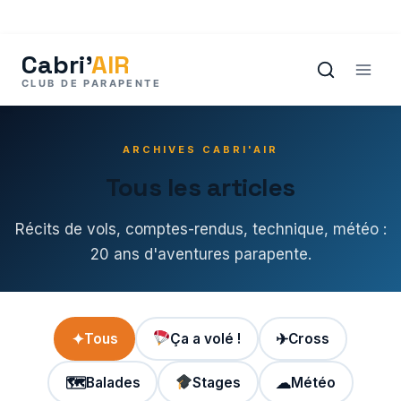
Aller
au
contenu
ARCHIVES CABRI'AIR
Tous les articles
Récits de vols, comptes-rendus, technique, météo :
20 ans d'aventures parapente.
✦
Tous
Ça a volé !
✈
Cross
🗺
Balades
Stages
☁
Météo