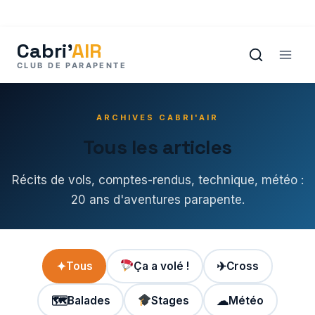
Aller
au
contenu
ARCHIVES CABRI'AIR
Tous les articles
Récits de vols, comptes-rendus, technique, météo :
20 ans d'aventures parapente.
✦
Tous
Ça a volé !
✈
Cross
🗺
Balades
Stages
☁
Météo