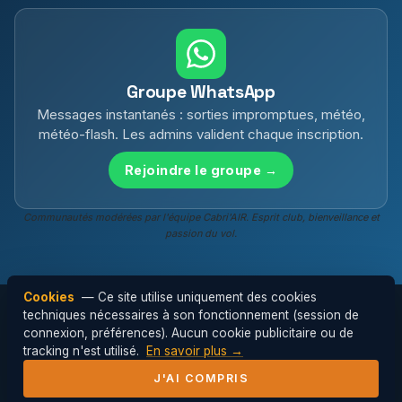
Groupe WhatsApp
Messages instantanés : sorties impromptues, météo,
météo-flash. Les admins valident chaque inscription.
Rejoindre le groupe →
Communautés modérées par l'équipe Cabri'AIR. Esprit club, bienveillance et
passion du vol.
Cookies
— Ce site utilise uniquement des cookies
techniques nécessaires à son fonctionnement (session de
connexion, préférences). Aucun cookie publicitaire ou de
© 2026 Cabri'AIR — Club de parapente de
tracking n'est utilisé.
En savoir plus →
l'Hérault ·
Mentions légales
J'AI COMPRIS