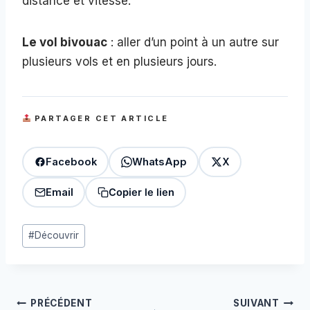
distance et vitesse.
Le vol bivouac
: aller d’un point à un autre sur
plusieurs vols et en plusieurs jours.
PARTAGER CET ARTICLE
Facebook
WhatsApp
X
Email
Copier le lien
Étiquettes
#
Découvrir
de
la
publication :
Navigation
PRÉCÉDENT
SUIVANT