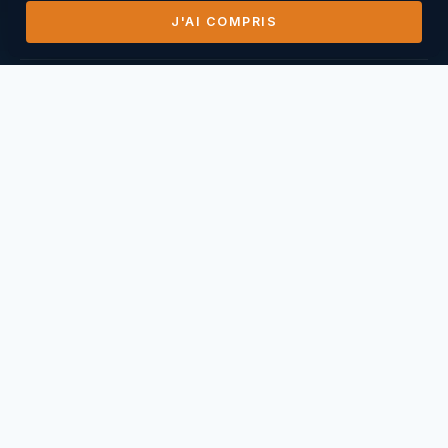
J'AI COMPRIS
DERNIERS VOLS
14/07/2026
Mihai Nasuescu
Pic de Vissou ·
185,8 km
26/06/2026
Mihai Nasuescu
Truc du midi ·
296,6 km
24/06/2026
Mihai Nasuescu
Pic de Vissou ·
80,6 km
17/06/2026
Mihai Nasuescu
Millau Puncho ·
151,2 km
17/06/2026
Thierry Caperan
Millau Pouncho ·
93,0 km