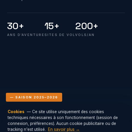
30+
15+
200+
ANS D’AVENTURE
SITES DE VOL
VOLS/AN
— SAISON 2025–2026
Cookies
— Ce site utilise uniquement des cookies
Le club en vol
techniques nécessaires à son fonctionnement (session de
Mis à jour : 06/08/2026 06:00
connexion, préférences). Aucun cookie publicitaire ou de
tracking n'est utilisé.
En savoir plus →