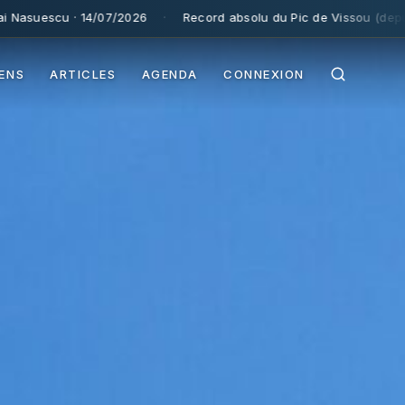
/2026
·
Record absolu du Pic de Vissou (depuis 1995) :
185,9 km
IENS
ARTICLES
AGENDA
CONNEXION