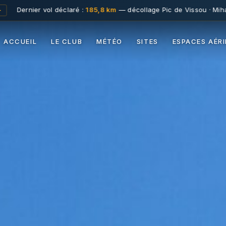
laré :
185,8 km
— décollage Pic de Vissou · Mihai Nasuescu · 14/07
ACCUEIL
LE CLUB
MÉTÉO
SITES
ESPACES AÉR