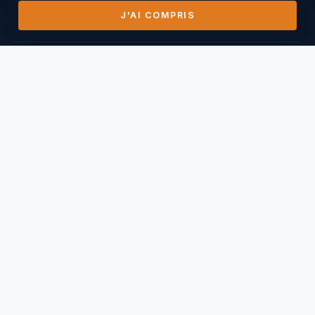
J'AI COMPRIS
DERNIERS VOLS
14/07/2026
Mihai Nasuescu
Pic de Vissou ·
185,8 km
26/06/2026
Mihai Nasuescu
Truc du midi ·
296,6 km
24/06/2026
Mihai Nasuescu
Pic de Vissou ·
80,6 km
17/06/2026
Mihai Nasuescu
Millau Puncho ·
151,2 km
17/06/2026
Thierry Caperan
Millau Pouncho ·
93,0 km