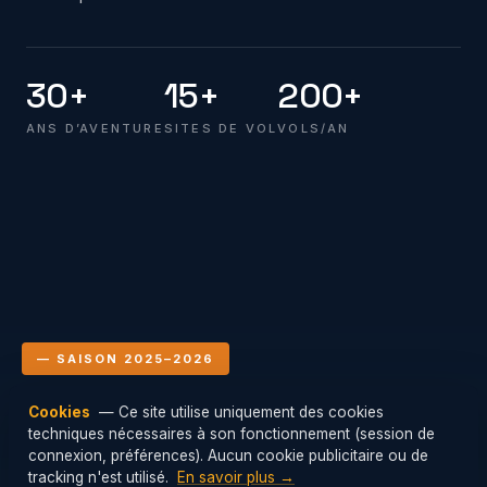
30+
15+
200+
ANS D’AVENTURE
SITES DE VOL
VOLS/AN
— SAISON 2025–2026
Cookies
— Ce site utilise uniquement des cookies
Le club en vol
techniques nécessaires à son fonctionnement (session de
Mis à jour : 06/08/2026 16:00
connexion, préférences). Aucun cookie publicitaire ou de
tracking n'est utilisé.
En savoir plus →