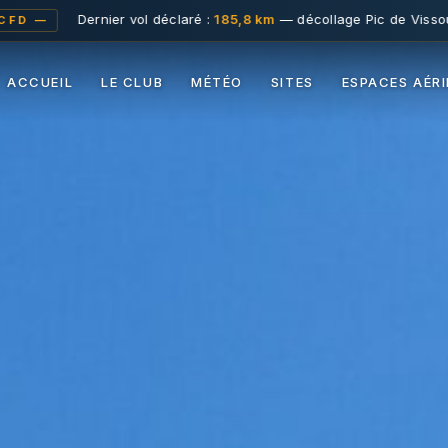
r vol déclaré :
185,8 km
— décollage Pic de Vissou · Mihai Nasuesc
ACCUEIL
LE CLUB
MÉTÉO
SITES
ESPACES AÉR