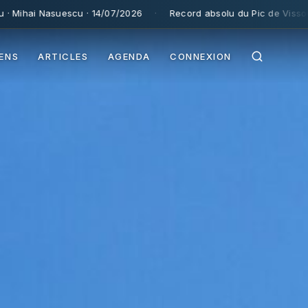
u · 14/07/2026
·
Record absolu du Pic de Vissou (depuis 1995) :
1
IENS
ARTICLES
AGENDA
CONNEXION