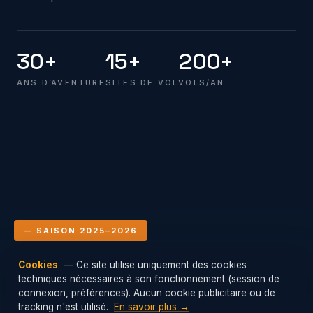
30+
15+
200+
ANS D’AVENTURE
SITES DE VOL
VOLS/AN
— SAISON 2025–2026
Cookies
— Ce site utilise uniquement des cookies
Le club en vol
techniques nécessaires à son fonctionnement (session de
Mis à jour : 06/08/2026 18:00
connexion, préférences). Aucun cookie publicitaire ou de
tracking n'est utilisé.
En savoir plus →