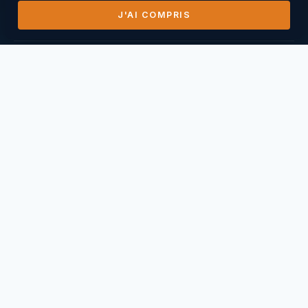
J'AI COMPRIS
DERNIERS VOLS
14/07/2026
Mihai Nasuescu
Pic de Vissou ·
185,8 km
26/06/2026
Mihai Nasuescu
Truc du midi ·
296,6 km
24/06/2026
Mihai Nasuescu
Pic de Vissou ·
80,6 km
17/06/2026
Mihai Nasuescu
Millau Puncho ·
151,2 km
17/06/2026
Thierry Caperan
Millau Pouncho ·
93,0 km