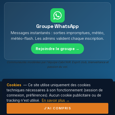
Groupe WhatsApp
Messages instantanés : sorties impromptues, météo,
météo-flash. Les admins valident chaque inscription.
Rejoindre le groupe →
Communautés modérées par l'équipe Cabri'AIR. Esprit club, bienveillance et
passion du vol.
Cookies
— Ce site utilise uniquement des cookies
techniques nécessaires à son fonctionnement (session de
connexion, préférences). Aucun cookie publicitaire ou de
© 2026 Cabri'AIR — Club de parapente de
tracking n'est utilisé.
En savoir plus →
l'Hérault ·
Mentions légales
J'AI COMPRIS