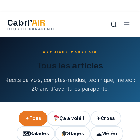
Aller
au
contenu
ARCHIVES CABRI'AIR
Tous les articles
Récits de vols, comptes-rendus, technique, météo :
20 ans d'aventures parapente.
✦
Tous
Ça a volé !
✈
Cross
🗺
Balades
Stages
☁
Météo