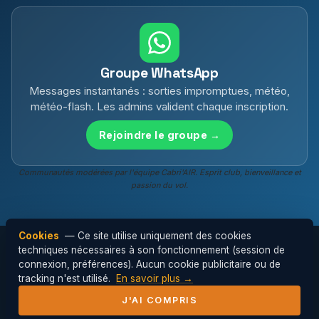
Groupe WhatsApp
Messages instantanés : sorties impromptues, météo,
météo-flash. Les admins valident chaque inscription.
Rejoindre le groupe →
Communautés modérées par l'équipe Cabri'AIR. Esprit club, bienveillance et
passion du vol.
Cookies
— Ce site utilise uniquement des cookies
techniques nécessaires à son fonctionnement (session de
connexion, préférences). Aucun cookie publicitaire ou de
© 2026 Cabri'AIR — Club de parapente de
tracking n'est utilisé.
En savoir plus →
l'Hérault ·
Mentions légales
J'AI COMPRIS