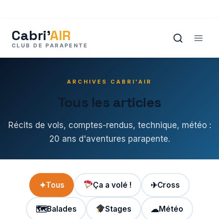
Aller
au
contenu
ARCHIVES CABRI'AIR
Tous les articles
Récits de vols, comptes-rendus, technique, météo :
20 ans d'aventures parapente.
✦
Tous
Ça a volé !
✈
Cross
🗺
Balades
Stages
☁
Météo