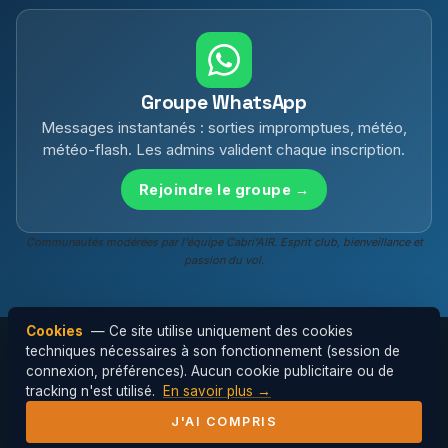
Groupe WhatsApp
Messages instantanés : sorties impromptues, météo,
météo-flash. Les admins valident chaque inscription.
Rejoindre le groupe →
Communautés modérées par l'équipe Cabri'AIR. Esprit club, bienveillance et
passion du vol.
Cookies
— Ce site utilise uniquement des cookies
techniques nécessaires à son fonctionnement (session de
connexion, préférences). Aucun cookie publicitaire ou de
© 2026 Cabri'AIR — Club de parapente de
tracking n'est utilisé.
En savoir plus →
l'Hérault ·
Mentions légales
J'AI COMPRIS