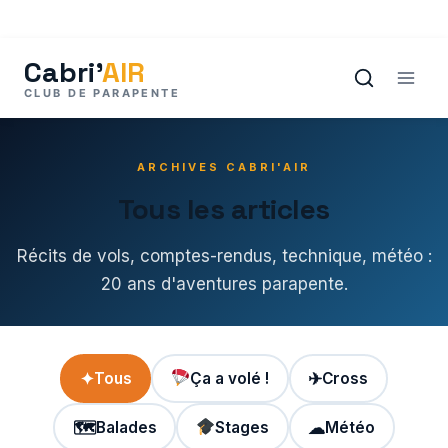
Aller
au
contenu
ARCHIVES CABRI'AIR
Tous les articles
Récits de vols, comptes-rendus, technique, météo :
20 ans d'aventures parapente.
✦
Tous
Ça a volé !
✈
Cross
🗺
Balades
Stages
☁
Météo