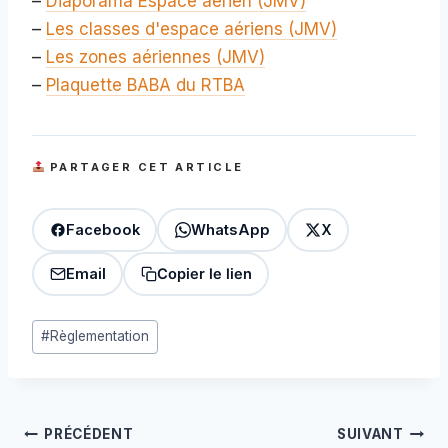
–
Diaporama Espace aérien (JMV)
–
Les classes d'espace aériens (JMV)
–
Les zones aériennes (JMV)
–
Plaquette BABA du RTBA
PARTAGER CET ARTICLE
Facebook
WhatsApp
X
Email
Copier le lien
Étiquettes
#
Règlementation
de
la
publication :
Navigation
PRÉCÉDENT
SUIVANT