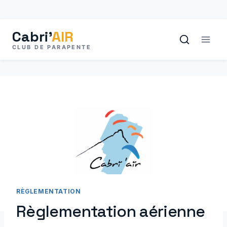
Aller
au
contenu
RÈGLEMENTATION
Règlementation aérienne