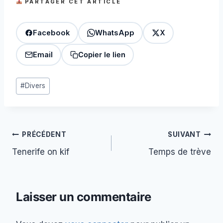
PARTAGER CET ARTICLE
Facebook
WhatsApp
X
Email
Copier le lien
Étiquettes
#
Divers
de
la
publication :
Navigation
PRÉCÉDENT
SUIVANT
Tenerife on kif
Temps de trève
de
l’article
Laisser un commentaire