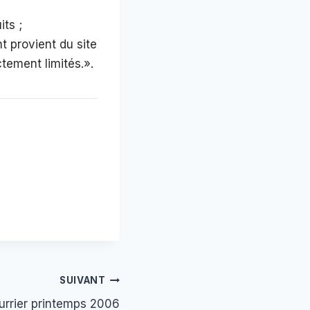
ts ;
nt provient du site
ctement limités.».
SUIVANT
rrier printemps 2006