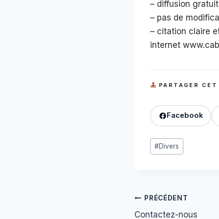
– diffusion gratuit
– pas de modifica
– citation claire 
internet www.cabri
PARTAGER CET
Facebook
Étiquettes
#
Divers
de
la
publication :
Navigation
PRÉCÉDENT
Contactez-nous