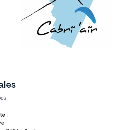
ales
006
te :
ve