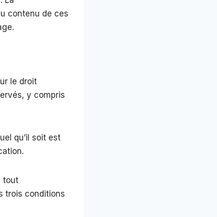
 au contenu de ces
age.
r le droit
éservés, y compris
el qu’il soit est
cation.
 tout
 trois conditions