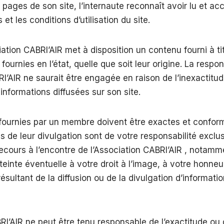
pages de son site, l’internaute reconnaît avoir lu et acc
 et les conditions d’utilisation du site.
iation CABRI’AIR met à disposition un contenu fourni à tit
fournies en l’état, quelle que soit leur origine. La respon
RI’AIR ne saurait être engagée en raison de l’inexactitud
informations diffusées sur son site.
fournies par un membre doivent être exactes et conforme
de leur divulgation sont de votre responsabilité exclu
ecours à l’encontre de l’Association CABRI’AIR , notamme
einte éventuelle à votre droit à l’image, à votre honneur,
résultant de la diffusion ou de la divulgation d’informati
RI’AIR ne peut être tenu responsable de l’exactitude ou 