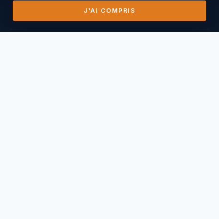
J'AI COMPRIS
DERNIERS VOLS
14/07/2026
Mihai Nasuescu
Pic de Vissou ·
185,8 km
26/06/2026
Mihai Nasuescu
Truc du midi ·
296,6 km
24/06/2026
Mihai Nasuescu
Pic de Vissou ·
80,6 km
17/06/2026
Mihai Nasuescu
Millau Puncho ·
151,2 km
17/06/2026
Thierry Caperan
Millau Pouncho ·
93,0 km