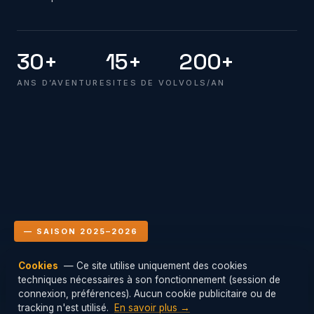
30+
15+
200+
ANS D’AVENTURE
SITES DE VOL
VOLS/AN
— SAISON 2025–2026
Cookies
— Ce site utilise uniquement des cookies
Le club en vol
techniques nécessaires à son fonctionnement (session de
Mis à jour : 06/08/2026 22:00
connexion, préférences). Aucun cookie publicitaire ou de
tracking n'est utilisé.
En savoir plus →