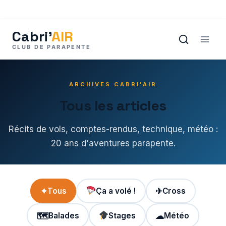
Aller
au
contenu
ARCHIVES CABRI'AIR
Tous les articles
Récits de vols, comptes-rendus, technique, météo :
20 ans d'aventures parapente.
✦
Tous
Ça a volé !
✈
Cross
🗺
Balades
Stages
☁
Météo