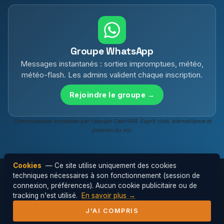
Groupe WhatsApp
Messages instantanés : sorties impromptues, météo,
météo-flash. Les admins valident chaque inscription.
Rejoindre le groupe →
Communautés modérées par l'équipe Cabri'AIR. Esprit club, bienveillance et
passion du vol.
Cookies
— Ce site utilise uniquement des cookies
techniques nécessaires à son fonctionnement (session de
connexion, préférences). Aucun cookie publicitaire ou de
© 2026 Cabri'AIR — Club de parapente de
tracking n'est utilisé.
En savoir plus →
l'Hérault ·
Mentions légales
J'AI COMPRIS