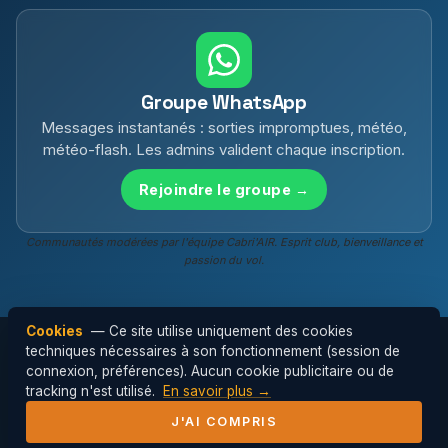
Groupe WhatsApp
Messages instantanés : sorties impromptues, météo,
météo-flash. Les admins valident chaque inscription.
Rejoindre le groupe →
Communautés modérées par l'équipe Cabri'AIR. Esprit club, bienveillance et
passion du vol.
Cookies
— Ce site utilise uniquement des cookies
techniques nécessaires à son fonctionnement (session de
connexion, préférences). Aucun cookie publicitaire ou de
© 2026 Cabri'AIR — Club de parapente de
tracking n'est utilisé.
En savoir plus →
l'Hérault ·
Mentions légales
J'AI COMPRIS