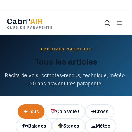
Aller
au
contenu
ARCHIVES CABRI'AIR
Tous les articles
Récits de vols, comptes-rendus, technique, météo :
20 ans d'aventures parapente.
✦
Tous
Ça a volé !
✈
Cross
🗺
Balades
Stages
☁
Météo