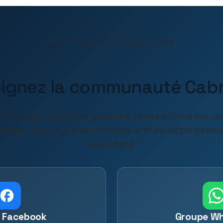
REJOINDRE LE CLUB EN LIGNE
oignez la communauté Cabri
z vos vols, posez vos questions, restez informé des co
 sorties. Que vous soyez membre actif ou simple passio
vous attend !
 Facebook
Groupe W