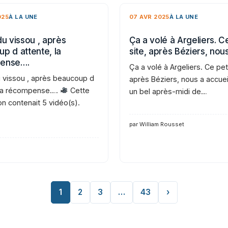
025
À LA UNE
07 AVR 2025
À LA UNE
du vissou , après
Ça a volé à Argeliers. Ce
p d attente, la
site, après Béziers, nou
ense….
Ça a volé à Argeliers. Ce peti
u vissou , après beaucoup d
après Béziers, nous a accueil
 la récompense….
Cette
un bel après-midi de…
on contenait 5 vidéo(s).
par William Rousset
1
2
3
…
43
›