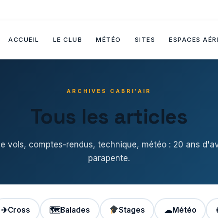
ACCUEIL
LE CLUB
MÉTÉO
SITES
ESPACES AÉR
ARCHIVES CABRI'AIR
Tous les articles
de vols, comptes-rendus, technique, météo : 20 ans d'a
parapente.
✈
Cross
🗺
Balades
Stages
☁
Météo