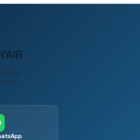
'AIR
nditions
nné, on
hatsApp