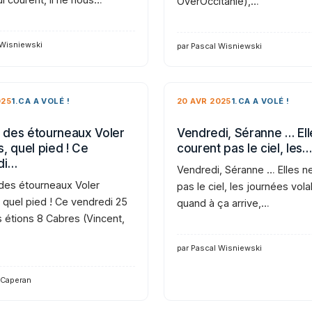
OverOccitanie),…
 Wisniewski
par Pascal Wisniewski
025
1.CA A VOLÉ !
20 AVR 2025
1.CA A VOLÉ !
des étourneaux Voler
Vendredi, Séranne … Ell
, quel pied ! Ce
courent pas le ciel, les…
di…
Vendredi, Séranne … Elles n
es étourneaux Voler
pas le ciel, les journées vola
 quel pied ! Ce vendredi 25
quand à ça arrive,…
s étions 8 Cabres (Vincent,
par Pascal Wisniewski
 Caperan