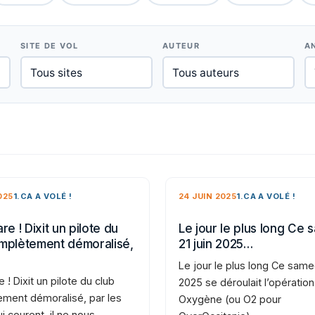
SITE DE VOL
AUTEUR
A
025
1.CA A VOLÉ !
24 JUIN 2025
1.CA A VOLÉ !
re ! Dixit un pilote du
Le jour le plus long Ce 
mplètement démoralisé,
21 juin 2025…
Le jour le plus long Ce samed
e ! Dixit un pilote du club
2025 se déroulait l’opération
ment démoralisé, par les
Oxygène (ou O2 pour
i courent, il ne nous…