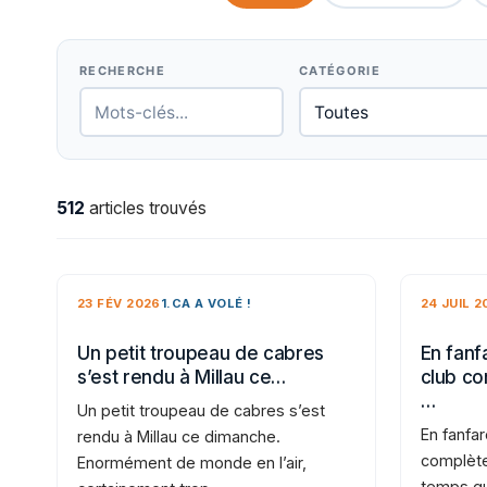
RECHERCHE
CATÉGORIE
512
articles trouvés
23 FÉV 2026
1.CA A VOLÉ !
24 JUIL 2
Un petit troupeau de cabres
En fanfa
s’est rendu à Millau ce…
club co
…
Un petit troupeau de cabres s’est
En fanfar
rendu à Millau ce dimanche.
complète
Enormément de monde en l’air,
temps qu