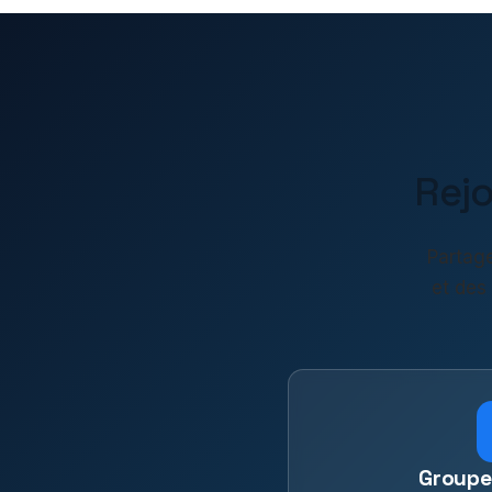
Rej
Partage
et des
Groupe