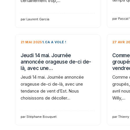
certainement trop,…
par Pascal
par Laurent Garcia
21 MAI 2025
1.CA A VOLÉ !
27 AVR 2
Jeudi 14 mai. Journée
Comme 
annoncée orageuse de-ci de-
groupés
là, avec une…
vendre
Jeudi 14 mai. Journée annoncée
Comme d
orageuse de-ci de-là, avec une
groupés,
tendance de vent d’Est. Nous
avril nou
choisissons de décoller…
Willy,…
par Stéphane Bouquet
par Thierry