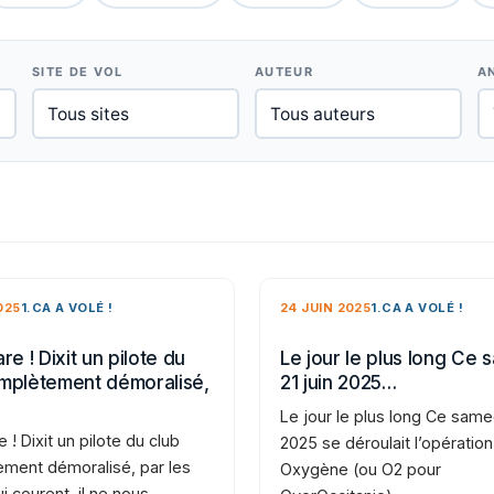
SITE DE VOL
AUTEUR
A
025
1.CA A VOLÉ !
24 JUIN 2025
1.CA A VOLÉ !
re ! Dixit un pilote du
Le jour le plus long Ce 
mplètement démoralisé,
21 juin 2025…
Le jour le plus long Ce samed
e ! Dixit un pilote du club
2025 se déroulait l’opération
ment démoralisé, par les
Oxygène (ou O2 pour
i courent, il ne nous…