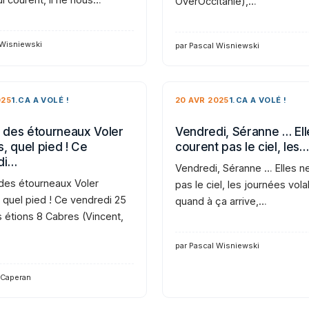
OverOccitanie),…
 Wisniewski
par Pascal Wisniewski
025
1.CA A VOLÉ !
20 AVR 2025
1.CA A VOLÉ !
des étourneaux Voler
Vendredi, Séranne … Ell
, quel pied ! Ce
courent pas le ciel, les…
di…
Vendredi, Séranne … Elles n
es étourneaux Voler
pas le ciel, les journées vola
 quel pied ! Ce vendredi 25
quand à ça arrive,…
s étions 8 Cabres (Vincent,
par Pascal Wisniewski
 Caperan