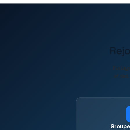
Rej
Partage
et des
Groupe