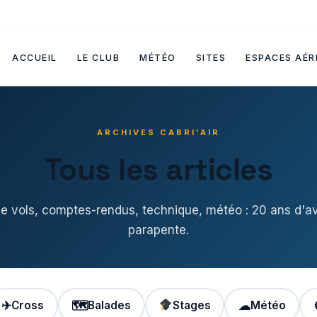
ACCUEIL
LE CLUB
MÉTÉO
SITES
ESPACES AÉR
ARCHIVES CABRI'AIR
Tous les articles
de vols, comptes-rendus, technique, météo : 20 ans d'a
parapente.
✈
Cross
🗺
Balades
Stages
☁
Météo