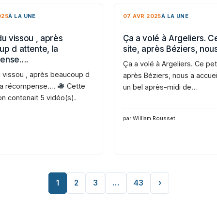
025
À LA UNE
07 AVR 2025
À LA UNE
du vissou , après
Ça a volé à Argeliers. Ce
p d attente, la
site, après Béziers, nou
ense….
Ça a volé à Argeliers. Ce peti
u vissou , après beaucoup d
après Béziers, nous a accueil
 la récompense….
Cette
un bel après-midi de…
on contenait 5 vidéo(s).
par William Rousset
1
2
3
…
43
›