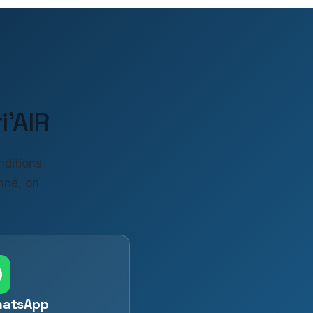
'AIR
nditions
nné, on
hatsApp