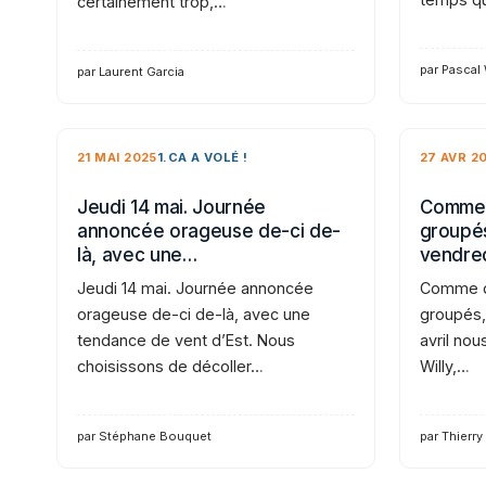
certainement trop,…
par Pascal
par Laurent Garcia
21 MAI 2025
1.CA A VOLÉ !
27 AVR 2
Jeudi 14 mai. Journée
Comme 
annoncée orageuse de-ci de-
groupés
là, avec une…
vendre
Jeudi 14 mai. Journée annoncée
Comme d
orageuse de-ci de-là, avec une
groupés,
tendance de vent d’Est. Nous
avril nou
choisissons de décoller…
Willy,…
par Stéphane Bouquet
par Thierry