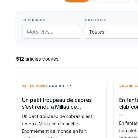
RECHERCHE
CATÉGORIE
512
articles trouvés
23 FÉV 2026
1.CA A VOLÉ !
24 JUIL 2
Un petit troupeau de cabres
En fanfa
s’est rendu à Millau ce…
club co
…
Un petit troupeau de cabres s’est
En fanfar
rendu à Millau ce dimanche.
complète
Enormément de monde en l’air,
temps qu