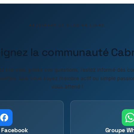
REJOINDRE LE CLUB EN LIGNE
oignez la communauté Cabri
z vos vols, posez vos questions, restez informé des co
 sorties. Que vous soyez membre actif ou simple passio
vous attend !
 Facebook
Groupe W