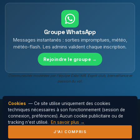
Groupe WhatsApp
Messages instantanés : sorties impromptues, météo,
météo-flash. Les admins valident chaque inscription.
Rejoindre le groupe →
Communautés modérées par l'équipe Cabri'AIR. Esprit club, bienveillance et
passion du vol.
Cookies
— Ce site utilise uniquement des cookies
techniques nécessaires à son fonctionnement (session de
connexion, préférences). Aucun cookie publicitaire ou de
© 2026 Cabri'AIR — Club de parapente de
tracking n'est utilisé.
En savoir plus →
l'Hérault ·
Mentions légales
J'AI COMPRIS