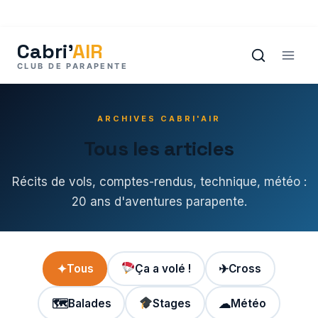
Aller
au
contenu
ARCHIVES CABRI'AIR
Tous les articles
Récits de vols, comptes-rendus, technique, météo :
20 ans d'aventures parapente.
✦
Tous
Ça a volé !
✈
Cross
🗺
Balades
Stages
☁
Météo