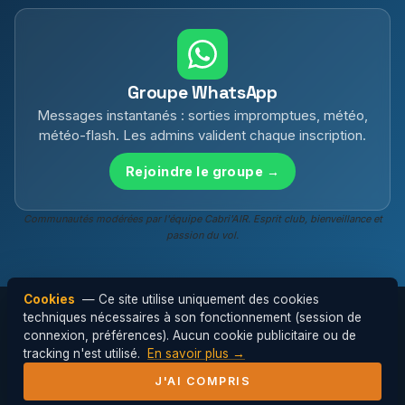
Groupe WhatsApp
Messages instantanés : sorties impromptues, météo,
météo-flash. Les admins valident chaque inscription.
Rejoindre le groupe →
Communautés modérées par l'équipe Cabri'AIR. Esprit club, bienveillance et
passion du vol.
Cookies
— Ce site utilise uniquement des cookies
techniques nécessaires à son fonctionnement (session de
connexion, préférences). Aucun cookie publicitaire ou de
© 2026 Cabri'AIR — Club de parapente de
tracking n'est utilisé.
En savoir plus →
l'Hérault ·
Mentions légales
J'AI COMPRIS