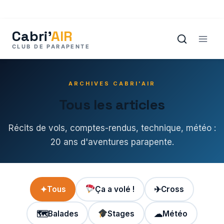
Aller
au
contenu
ARCHIVES CABRI'AIR
Tous les articles
Récits de vols, comptes-rendus, technique, météo :
20 ans d'aventures parapente.
✦
Tous
Ça a volé !
✈
Cross
🗺
Balades
Stages
☁
Météo