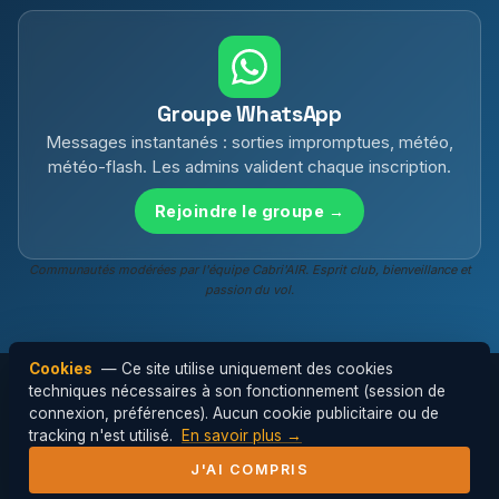
Groupe WhatsApp
Messages instantanés : sorties impromptues, météo,
météo-flash. Les admins valident chaque inscription.
Rejoindre le groupe →
Communautés modérées par l'équipe Cabri'AIR. Esprit club, bienveillance et
passion du vol.
Cookies
— Ce site utilise uniquement des cookies
techniques nécessaires à son fonctionnement (session de
connexion, préférences). Aucun cookie publicitaire ou de
© 2026 Cabri'AIR — Club de parapente de
tracking n'est utilisé.
En savoir plus →
l'Hérault ·
Mentions légales
J'AI COMPRIS