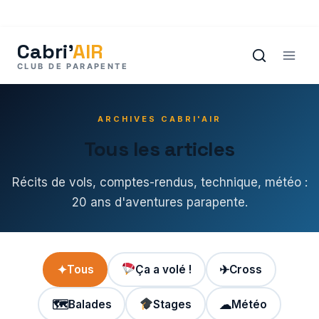
Aller
au
contenu
ARCHIVES CABRI'AIR
Tous les articles
Récits de vols, comptes-rendus, technique, météo :
20 ans d'aventures parapente.
✦
Tous
Ça a volé !
✈
Cross
🗺
Balades
Stages
☁
Météo