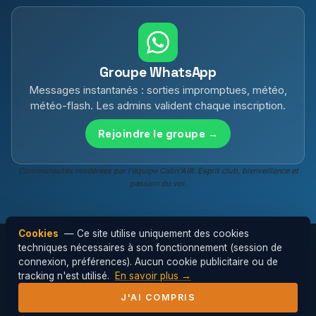
Groupe WhatsApp
Messages instantanés : sorties impromptues, météo,
météo-flash. Les admins valident chaque inscription.
Rejoindre le groupe →
Communautés modérées par l'équipe Cabri'AIR. Esprit club, bienveillance et
passion du vol.
Cookies
— Ce site utilise uniquement des cookies
techniques nécessaires à son fonctionnement (session de
connexion, préférences). Aucun cookie publicitaire ou de
© 2026 Cabri'AIR — Club de parapente de
tracking n'est utilisé.
En savoir plus →
l'Hérault ·
Mentions légales
J'AI COMPRIS