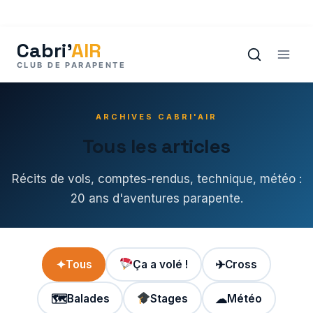
Aller
au
contenu
ARCHIVES CABRI'AIR
Tous les articles
Récits de vols, comptes-rendus, technique, météo :
20 ans d'aventures parapente.
✦
Tous
Ça a volé !
✈
Cross
🗺
Balades
Stages
☁
Météo