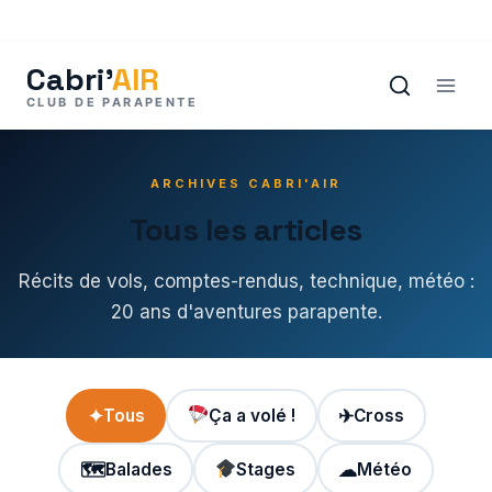
Aller
au
contenu
ARCHIVES CABRI'AIR
Tous les articles
Récits de vols, comptes-rendus, technique, météo :
20 ans d'aventures parapente.
✦
Tous
Ça a volé !
✈
Cross
🗺
Balades
Stages
☁
Météo