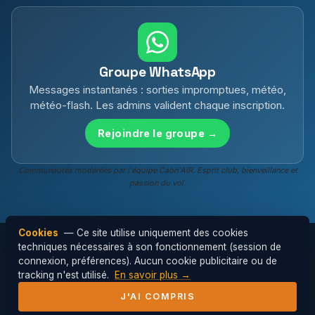
Groupe WhatsApp
Messages instantanés : sorties impromptues, météo,
météo-flash. Les admins valident chaque inscription.
Rejoindre le groupe →
Communautés modérées par l'équipe Cabri'AIR. Esprit club, bienveillance et
passion du vol.
Cookies
— Ce site utilise uniquement des cookies
techniques nécessaires à son fonctionnement (session de
connexion, préférences). Aucun cookie publicitaire ou de
© 2026 Cabri'AIR — Club de parapente de
tracking n'est utilisé.
En savoir plus →
l'Hérault ·
Mentions légales
J'AI COMPRIS