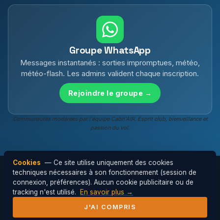
Groupe WhatsApp
Messages instantanés : sorties impromptues, météo,
météo-flash. Les admins valident chaque inscription.
Rejoindre le groupe →
Communautés modérées par l'équipe Cabri'AIR. Esprit club, bienveillance et
passion du vol.
Cookies
— Ce site utilise uniquement des cookies
techniques nécessaires à son fonctionnement (session de
connexion, préférences). Aucun cookie publicitaire ou de
© 2026 Cabri'AIR — Club de parapente de
tracking n'est utilisé.
En savoir plus →
l'Hérault ·
Mentions légales
J'AI COMPRIS