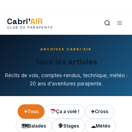
Aller
au
contenu
ARCHIVES CABRI'AIR
Tous les articles
Récits de vols, comptes-rendus, technique, météo :
20 ans d'aventures parapente.
✦
Tous
Ça a volé !
✈
Cross
🗺
Balades
Stages
☁
Météo