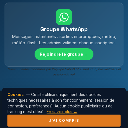
Groupe WhatsApp
Messages instantanés : sorties impromptues, météo,
météo-flash. Les admins valident chaque inscription.
Rejoindre le groupe →
Communautés modérées par l'équipe Cabri'AIR. Esprit club, bienveillance et
passion du vol.
Cookies
— Ce site utilise uniquement des cookies
techniques nécessaires à son fonctionnement (session de
connexion, préférences). Aucun cookie publicitaire ou de
© 2026 Cabri'AIR — Club de parapente de
tracking n'est utilisé.
En savoir plus →
l'Hérault ·
Mentions légales
J'AI COMPRIS