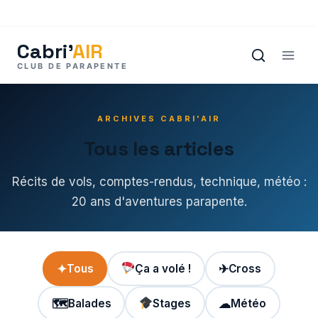
Aller
au
contenu
ARCHIVES CABRI'AIR
Tous les articles
Récits de vols, comptes-rendus, technique, météo :
20 ans d'aventures parapente.
✦
Tous
Ça a volé !
✈
Cross
🗺
Balades
Stages
☁
Météo