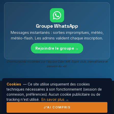
Groupe WhatsApp
Messages instantanés : sorties impromptues, météo,
météo-flash. Les admins valident chaque inscription.
Rejoindre le groupe →
Communautés modérées par l'équipe Cabri'AIR. Esprit club, bienveillance et
passion du vol.
Cookies
— Ce site utilise uniquement des cookies
techniques nécessaires à son fonctionnement (session de
connexion, préférences). Aucun cookie publicitaire ou de
© 2026 Cabri'AIR — Club de parapente de
tracking n'est utilisé.
En savoir plus →
l'Hérault ·
Mentions légales
J'AI COMPRIS