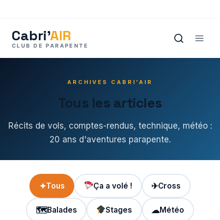
Aller
au
contenu
ARCHIVES CABRI'AIR
Tous les articles
Récits de vols, comptes-rendus, technique, météo :
20 ans d'aventures parapente.
✦
Tous
Ça a volé !
✈
Cross
🗺
Balades
Stages
☁
Météo