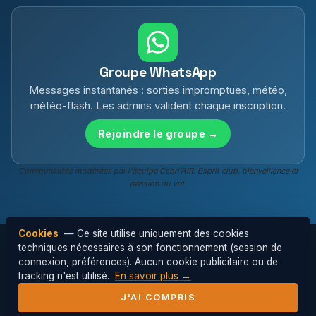
Groupe WhatsApp
Messages instantanés : sorties impromptues, météo,
météo-flash. Les admins valident chaque inscription.
Rejoindre le groupe →
Communautés modérées par l'équipe Cabri'AIR. Esprit club, bienveillance et
passion du vol.
Cookies
— Ce site utilise uniquement des cookies
techniques nécessaires à son fonctionnement (session de
connexion, préférences). Aucun cookie publicitaire ou de
© 2026 Cabri'AIR — Club de parapente de
tracking n'est utilisé.
En savoir plus →
l'Hérault ·
Mentions légales
J'AI COMPRIS