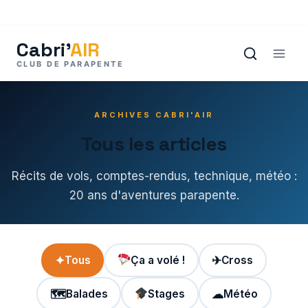
Aller
au
contenu
ARCHIVES CABRI'AIR
Tous les articles
Récits de vols, comptes-rendus, technique, météo :
20 ans d'aventures parapente.
✦
Tous
Ça a volé !
✈
Cross
🗺
Balades
Stages
☁
Météo