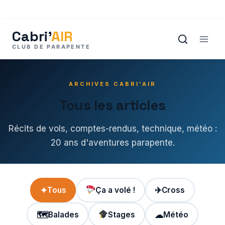
Aller
au
contenu
ARCHIVES CABRI'AIR
Tous les articles
Récits de vols, comptes-rendus, technique, météo :
20 ans d'aventures parapente.
✦
Tous
Ça a volé !
✈
Cross
🗺
Balades
Stages
☁
Météo