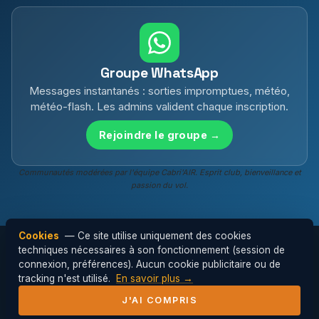
Groupe WhatsApp
Messages instantanés : sorties impromptues, météo,
météo-flash. Les admins valident chaque inscription.
Rejoindre le groupe →
Communautés modérées par l'équipe Cabri'AIR. Esprit club, bienveillance et
passion du vol.
Cookies
— Ce site utilise uniquement des cookies
techniques nécessaires à son fonctionnement (session de
connexion, préférences). Aucun cookie publicitaire ou de
© 2026 Cabri'AIR — Club de parapente de
tracking n'est utilisé.
En savoir plus →
l'Hérault ·
Mentions légales
J'AI COMPRIS