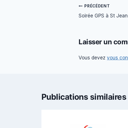
Navigation
PRÉCÉDENT
Soirée GPS à St Jea
de
l’article
Laisser un com
Vous devez
vous con
Publications similaires