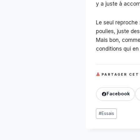
y a juste à acco
Le seul reproche 
poulies, juste de
Mais bon, comme 
conditions qui en
PARTAGER CET
Facebook
Étiquettes
#
Essais
de
la
publication :