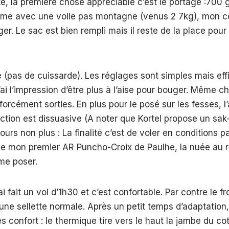
te, la première chose appréciable c’est le portage :700 g
me avec une voile pas montagne (venus 2 7kg), mon co
er. Le sac est bien rempli mais il reste de la place pour
ile (pas de cuissarde). Les réglages sont simples mais ef
J’ai l’impression d’être plus à l’aise pour bouger. Même c
 forcément sorties. En plus pour le posé sur les fesses, 
tion est dissuasive (A noter que Kortel propose un sak-
rs non plus : La finalité c’est de voler en conditions pas
 de mon premier AR Puncho-Croix de Paulhe, la nuée au 
 me poser.
ai fait un vol d’1h30 et c’est confortable. Par contre le fr
une sellette normale. Après un petit temps d’adaptation,
s confort : le thermique tire vers le haut la jambe du co