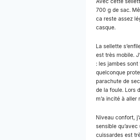
Avec cette sellet
700 g de sac. Mê
ca reste assez lég
casque.
La sellette s’enf
est très mobile. 
: les jambes sont
quelconque protec
parachute de secou
de la foule. Lors
m’a incité à aller
Niveau confort, j’
sensible qu’avec 
cuissardes est trè