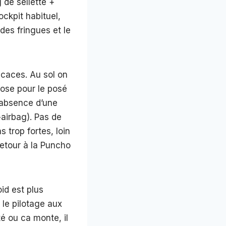
 de sellette +
ckpit habituel,
 des fringues et le
ficaces. Au sol on
hose pour le posé
l’absence d’une
airbag). Pas de
 trop fortes, loin
retour à la Puncho
oid est plus
 le pilotage aux
té ou ca monte, il