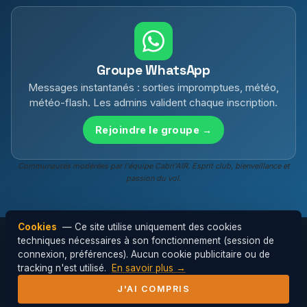
Groupe WhatsApp
Messages instantanés : sorties impromptues, météo,
météo-flash. Les admins valident chaque inscription.
Rejoindre le groupe →
Communautés modérées par l'équipe Cabri'AIR. Esprit club, bienveillance et
passion du vol.
Cookies
— Ce site utilise uniquement des cookies
techniques nécessaires à son fonctionnement (session de
connexion, préférences). Aucun cookie publicitaire ou de
© 2026 Cabri'AIR — Club de parapente de
tracking n'est utilisé.
En savoir plus →
l'Hérault ·
Mentions légales
J'AI COMPRIS