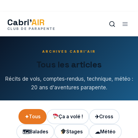
Aller
au
contenu
ARCHIVES CABRI'AIR
Tous les articles
Récits de vols, comptes-rendus, technique, météo :
20 ans d'aventures parapente.
✦
Tous
Ça a volé !
✈
Cross
🗺
Balades
Stages
☁
Météo