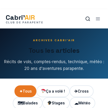
Aller
au
contenu
ARCHIVES CABRI'AIR
Tous les articles
Récits de vols, comptes-rendus, technique, météo :
20 ans d'aventures parapente.
✦
Tous
Ça a volé !
✈
Cross
🗺
Balades
Stages
☁
Météo