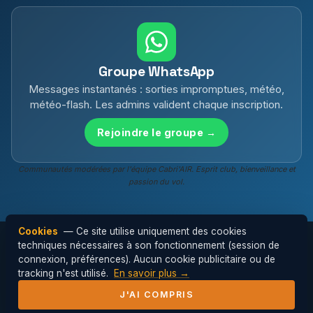
Groupe WhatsApp
Messages instantanés : sorties impromptues, météo,
météo-flash. Les admins valident chaque inscription.
Rejoindre le groupe →
Communautés modérées par l'équipe Cabri'AIR. Esprit club, bienveillance et
passion du vol.
Cookies
— Ce site utilise uniquement des cookies
techniques nécessaires à son fonctionnement (session de
connexion, préférences). Aucun cookie publicitaire ou de
© 2026 Cabri'AIR — Club de parapente de
tracking n'est utilisé.
En savoir plus →
l'Hérault ·
Mentions légales
J'AI COMPRIS