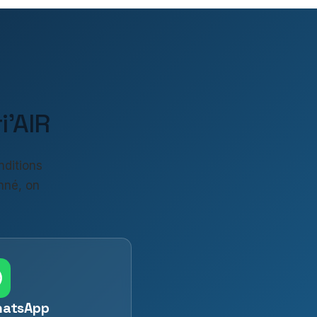
'AIR
nditions
nné, on
hatsApp