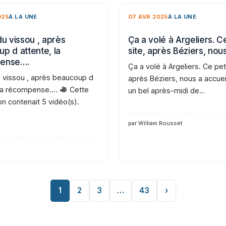
025
À LA UNE
07 AVR 2025
À LA UNE
du vissou , après
Ça a volé à Argeliers. Ce
p d attente, la
site, après Béziers, nou
ense….
Ça a volé à Argeliers. Ce peti
u vissou , après beaucoup d
après Béziers, nous a accueil
 la récompense….
Cette
un bel après-midi de…
on contenait 5 vidéo(s).
par William Rousset
1
2
3
…
43
›