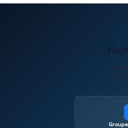
Rej
Partage
et des
Groupe