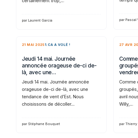
certainement trop,…
par Pascal
par Laurent Garcia
21 MAI 2025
1.CA A VOLÉ !
27 AVR 2
Jeudi 14 mai. Journée
Comme 
annoncée orageuse de-ci de-
groupés
là, avec une…
vendre
Jeudi 14 mai. Journée annoncée
Comme d
orageuse de-ci de-là, avec une
groupés,
tendance de vent d’Est. Nous
avril nou
choisissons de décoller…
Willy,…
par Stéphane Bouquet
par Thierry