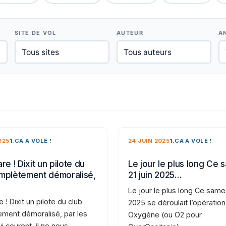
SITE DE VOL
AUTEUR
A
025
1.CA A VOLÉ !
24 JUIN 2025
1.CA A VOLÉ !
re ! Dixit un pilote du
Le jour le plus long Ce 
mplètement démoralisé,
21 juin 2025…
Le jour le plus long Ce samed
e ! Dixit un pilote du club
2025 se déroulait l’opération
ment démoralisé, par les
Oxygène (ou O2 pour
i courent, il ne nous…