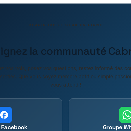
REJOINDRE LE CLUB EN LIGNE
oignez la communauté Cabri
z vos vols, posez vos questions, restez informé des co
 sorties. Que vous soyez membre actif ou simple passio
vous attend !
 Facebook
Groupe W