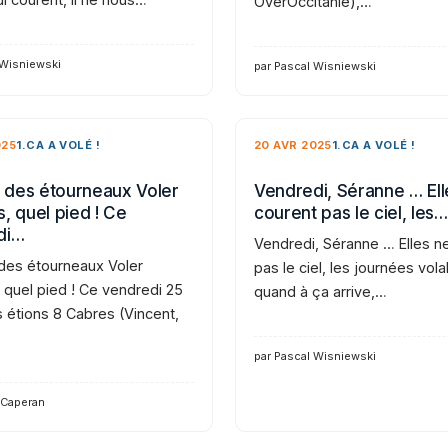
OverOccitanie),…
 Wisniewski
par Pascal Wisniewski
025
1.CA A VOLÉ !
20 AVR 2025
1.CA A VOLÉ !
des étourneaux Voler
Vendredi, Séranne … Ell
, quel pied ! Ce
courent pas le ciel, les…
di…
Vendredi, Séranne … Elles n
es étourneaux Voler
pas le ciel, les journées vola
 quel pied ! Ce vendredi 25
quand à ça arrive,…
s étions 8 Cabres (Vincent,
par Pascal Wisniewski
 Caperan