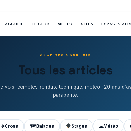
ACCUEIL
LE CLUB
MÉTÉO
SITES
ESPACES AÉR
ARCHIVES CABRI'AIR
Tous les articles
de vols, comptes-rendus, technique, météo : 20 ans d'a
parapente.
✈
Cross
🗺
Balades
Stages
☁
Météo