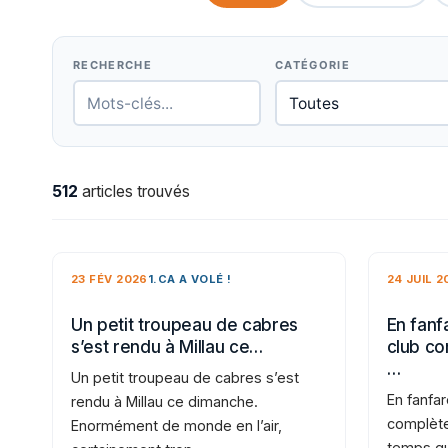
RECHERCHE
CATÉGORIE
512
articles trouvés
23 FÉV 2026
1.CA A VOLÉ !
24 JUIL 2
Un petit troupeau de cabres
En fanfa
s’est rendu à Millau ce…
club co
…
Un petit troupeau de cabres s’est
En fanfar
rendu à Millau ce dimanche.
complète
Enormément de monde en l’air,
temps qu