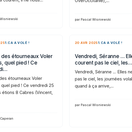
OverOccitanie),…
 Wisniewski
par Pascal Wisniewski
025
1.CA A VOLÉ !
20 AVR 2025
1.CA A VOLÉ !
des étourneaux Voler
Vendredi, Séranne … Ell
, quel pied ! Ce
courent pas le ciel, les…
di…
Vendredi, Séranne … Elles n
es étourneaux Voler
pas le ciel, les journées vola
 quel pied ! Ce vendredi 25
quand à ça arrive,…
s étions 8 Cabres (Vincent,
par Pascal Wisniewski
 Caperan