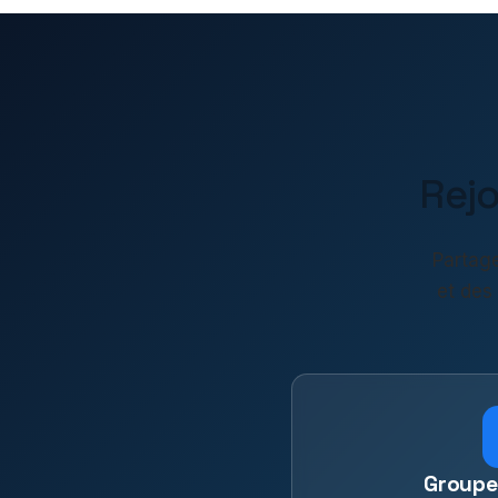
Rej
Partage
et des
Groupe