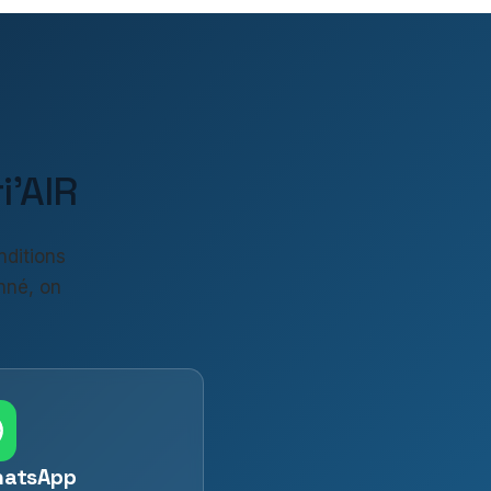
'AIR
nditions
nné, on
hatsApp