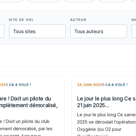
SITE DE VOL
AUTEUR
A
025
1.CA A VOLÉ !
24 JUIN 2025
1.CA A VOLÉ !
re ! Dixit un pilote du
Le jour le plus long Ce 
mplètement démoralisé,
21 juin 2025…
Le jour le plus long Ce samed
e ! Dixit un pilote du club
2025 se déroulait l’opération
ment démoralisé, par les
Oxygène (ou O2 pour
i courent, il ne nous…