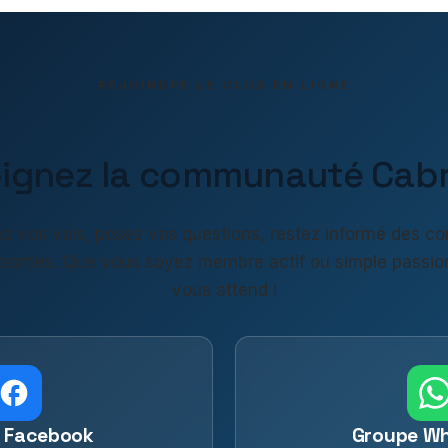
REJOINDRE LE CLUB EN LIGNE
oignez la communauté Cabri
z vos vols, posez vos questions, restez informé des co
 sorties. Que vous soyez membre actif ou simple passio
vous attend !
 Facebook
Groupe W