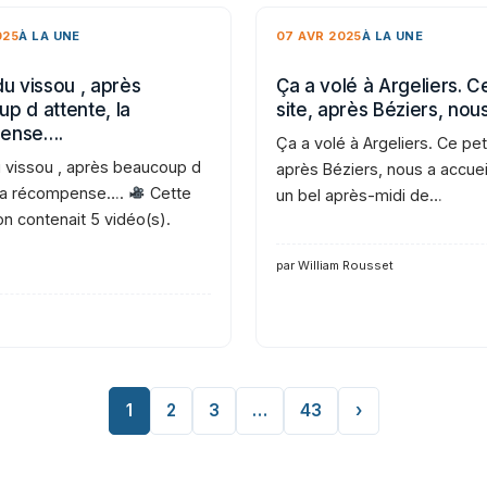
025
À LA UNE
07 AVR 2025
À LA UNE
du vissou , après
Ça a volé à Argeliers. Ce
p d attente, la
site, après Béziers, nou
ense….
Ça a volé à Argeliers. Ce peti
u vissou , après beaucoup d
après Béziers, nous a accueil
 la récompense….
Cette
un bel après-midi de…
on contenait 5 vidéo(s).
par William Rousset
1
2
3
…
43
›