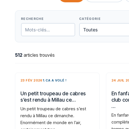
RECHERCHE
CATÉGORIE
512
articles trouvés
23 FÉV 2026
1.CA A VOLÉ !
24 JUIL 2
Un petit troupeau de cabres
En fanfa
s’est rendu à Millau ce…
club co
…
Un petit troupeau de cabres s’est
En fanfar
rendu à Millau ce dimanche.
complète
Enormément de monde en l’air,
temps qu