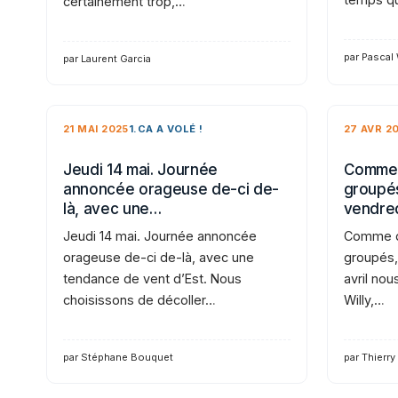
certainement trop,…
par Pascal
par Laurent Garcia
21 MAI 2025
1.CA A VOLÉ !
27 AVR 2
Jeudi 14 mai. Journée
Comme 
annoncée orageuse de-ci de-
groupés
là, avec une…
vendre
Jeudi 14 mai. Journée annoncée
Comme d
orageuse de-ci de-là, avec une
groupés,
tendance de vent d’Est. Nous
avril nou
choisissons de décoller…
Willy,…
par Stéphane Bouquet
par Thierry