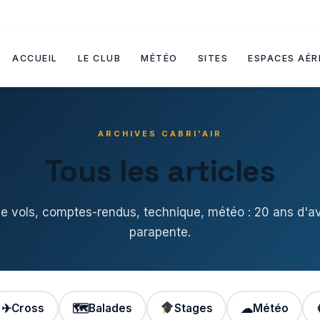
ACCUEIL
LE CLUB
MÉTÉO
SITES
ESPACES AÉR
ARCHIVES CABRI'AIR
Tous les articles
de vols, comptes-rendus, technique, météo : 20 ans d'a
parapente.
✈
Cross
🗺
Balades
Stages
☁
Météo