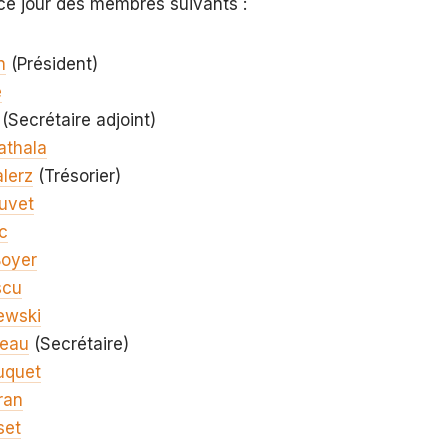
ce jour des membres suivants :
n
(Président)
e
(Secrétaire adjoint)
athala
lerz
(Trésorier)
uvet
c
Boyer
scu
ewski
eau
(Secrétaire)
uquet
ran
set