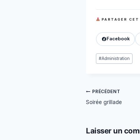
PARTAGER CET
Facebook
Étiquettes
#
Administration
de
la
publication :
Navigation
PRÉCÉDENT
Soirée grillade
de
l’article
Laisser un com