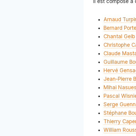
Il est composé à 
Arnaud Turpi
Bernard Port
Chantal Geib
Christophe C
Claude Masta
Guillaume Bo
Hervé Gensa
Jean-Pierre 
Mihai Nasue
Pascal Wisni
Serge Guenn
Stéphane Bo
Thierry Cape
William Rous