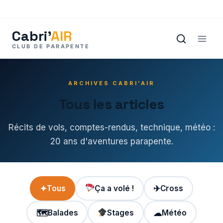
Aller
au
contenu
ARCHIVES CABRI'AIR
Tous les articles
Récits de vols, comptes-rendus, technique, météo :
20 ans d'aventures parapente.
✦
Tous
Ça a volé !
✈
Cross
🗺
Balades
Stages
☁
Météo