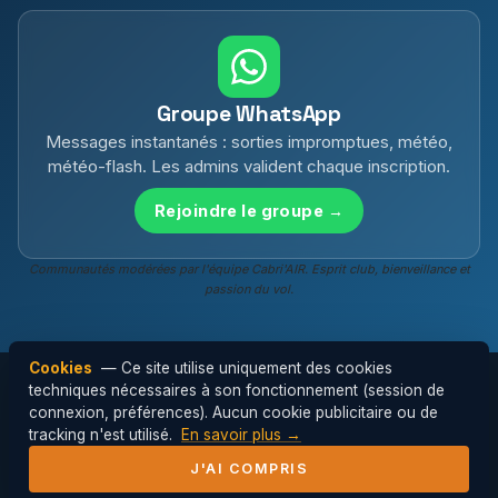
Groupe WhatsApp
Messages instantanés : sorties impromptues, météo,
météo-flash. Les admins valident chaque inscription.
Rejoindre le groupe →
Communautés modérées par l'équipe Cabri'AIR. Esprit club, bienveillance et
passion du vol.
Cookies
— Ce site utilise uniquement des cookies
techniques nécessaires à son fonctionnement (session de
connexion, préférences). Aucun cookie publicitaire ou de
© 2026 Cabri'AIR — Club de parapente de
tracking n'est utilisé.
En savoir plus →
l'Hérault ·
Mentions légales
J'AI COMPRIS