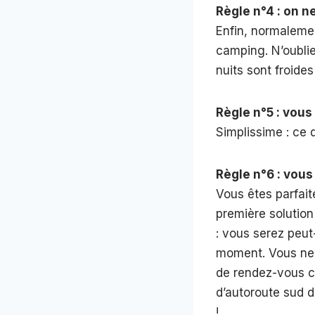
Règle n°4 : on ne
Enfin, normaleme
camping. N’oublie
nuits sont froide
Règle n°5 : vou
Simplissime : ce 
Règle n°6 : vous
Vous êtes parfait
première solution
: vous serez peut
moment. Vous ne p
de rendez-vous cl
d’autoroute sud d
!