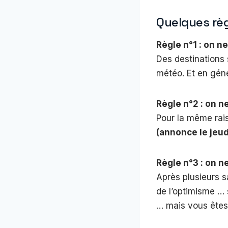
Quelques rè
Règle n°1 : on ne
Des destinations 
météo. Et en géné
Règle n°2 : on ne
Pour la même rais
(annonce le jeud
Règle n°3 : on ne
Après plusieurs s
de l’optimisme … 
… mais vous êtes 