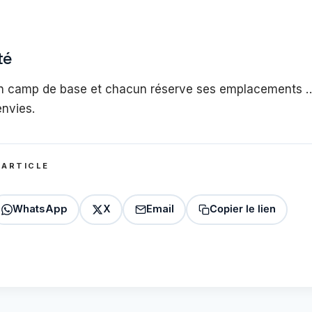
té
 un camp de base et chacun réserve ses emplacements …
envies.
 ARTICLE
WhatsApp
X
Email
Copier le lien