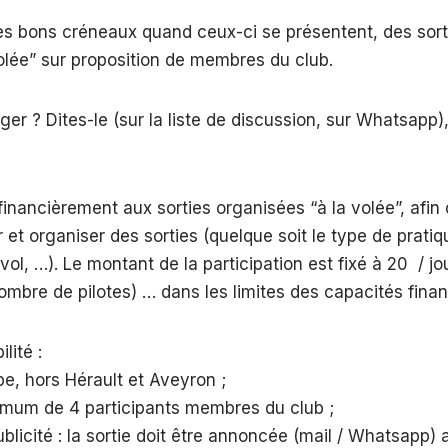
des bons créneaux quand ceux-ci se présentent, des sor
olée” sur proposition de membres du club.
er ? Dites-le (sur la liste de discussion, sur Whatsapp),
financièrement aux sorties organisées “à la volée”, afin d
 et organiser des sorties (quelque soit le type de pratique
ol, …). Le montant de la participation est fixé à 20  / jo
nombre de pilotes) … dans les limites des capacités finan
lité :
pe, hors Hérault et Aveyron ;
mum de 4 participants membres du club ;
ublicité : la sortie doit être annoncée (mail / Whatsapp)