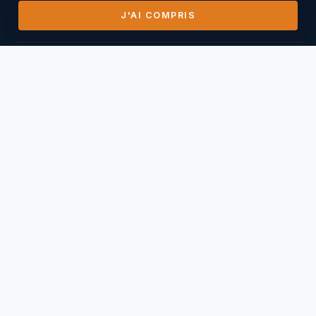
J'AI COMPRIS
DERNIERS VOLS
14/07/2026
Mihai Nasuescu
Pic de Vissou ·
185,8 km
26/06/2026
Mihai Nasuescu
Truc du midi ·
296,6 km
24/06/2026
Mihai Nasuescu
Pic de Vissou ·
80,6 km
17/06/2026
Mihai Nasuescu
Millau Puncho ·
151,2 km
17/06/2026
Thierry Caperan
Millau Pouncho ·
93,0 km