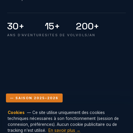
30+
15+
200+
ANS D’AVENTURE
SITES DE VOL
VOLS/AN
— SAISON 2025–2026
Cookies
— Ce site utilise uniquement des cookies
Le club en vol
techniques nécessaires à son fonctionnement (session de
Mis à jour : 08/08/2026 00:00
connexion, préférences). Aucun cookie publicitaire ou de
tracking n'est utilisé.
En savoir plus →