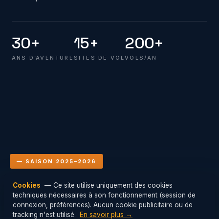
30+
15+
200+
ANS D’AVENTURE
SITES DE VOL
VOLS/AN
— SAISON 2025–2026
Cookies
— Ce site utilise uniquement des cookies
Le club en vol
techniques nécessaires à son fonctionnement (session de
Mis à jour : 08/08/2026 14:00
connexion, préférences). Aucun cookie publicitaire ou de
tracking n'est utilisé.
En savoir plus →