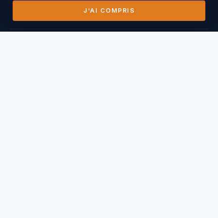
J'AI COMPRIS
DERNIERS VOLS
14/07/2026
Mihai Nasuescu
Pic de Vissou ·
185,8 km
26/06/2026
Mihai Nasuescu
Truc du midi ·
296,6 km
24/06/2026
Mihai Nasuescu
Pic de Vissou ·
80,6 km
17/06/2026
Mihai Nasuescu
Millau Puncho ·
151,2 km
17/06/2026
Thierry Caperan
Millau Pouncho ·
93,0 km