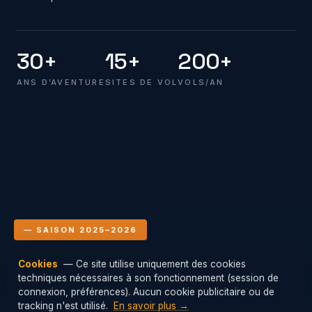
30+
15+
200+
ANS D’AVENTURE
SITES DE VOL
VOLS/AN
— SAISON 2025–2026
Cookies
— Ce site utilise uniquement des cookies
Le club en vol
techniques nécessaires à son fonctionnement (session de
Mis à jour : 09/08/2026 04:00
connexion, préférences). Aucun cookie publicitaire ou de
tracking n'est utilisé.
En savoir plus →