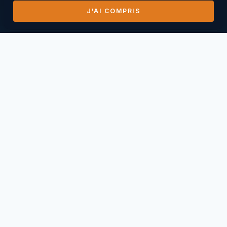
J'AI COMPRIS
DERNIERS VOLS
14/07/2026
Mihai Nasuescu
Pic de Vissou ·
185,8 km
26/06/2026
Mihai Nasuescu
Truc du midi ·
296,6 km
24/06/2026
Mihai Nasuescu
Pic de Vissou ·
80,6 km
17/06/2026
Mihai Nasuescu
Millau Puncho ·
151,2 km
17/06/2026
Thierry Caperan
Millau Pouncho ·
93,0 km