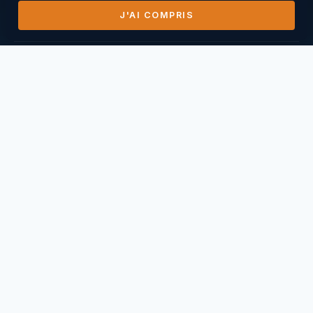
J'AI COMPRIS
DERNIERS VOLS
14/07/2026
Mihai Nasuescu
Pic de Vissou ·
185,8 km
26/06/2026
Mihai Nasuescu
Truc du midi ·
296,6 km
24/06/2026
Mihai Nasuescu
Pic de Vissou ·
80,6 km
17/06/2026
Mihai Nasuescu
Millau Puncho ·
151,2 km
17/06/2026
Thierry Caperan
Millau Pouncho ·
93,0 km