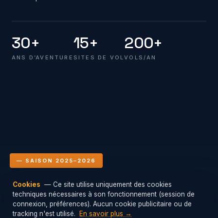
30+
15+
200+
ANS D’AVENTURE
SITES DE VOL
VOLS/AN
— SAISON 2025–2026
Cookies
— Ce site utilise uniquement des cookies
Le club en vol
techniques nécessaires à son fonctionnement (session de
Mis à jour : 09/08/2026 04:00
connexion, préférences). Aucun cookie publicitaire ou de
tracking n'est utilisé.
En savoir plus →