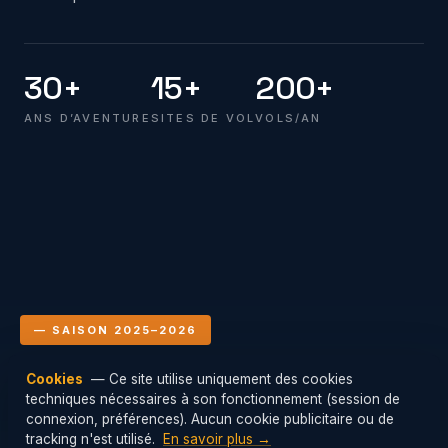
30+
15+
200+
ANS D’AVENTURE
SITES DE VOL
VOLS/AN
— SAISON 2025–2026
Cookies
— Ce site utilise uniquement des cookies
Le club en vol
techniques nécessaires à son fonctionnement (session de
Mis à jour : 06/08/2026 18:00
connexion, préférences). Aucun cookie publicitaire ou de
tracking n'est utilisé.
En savoir plus →