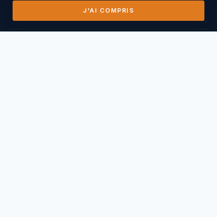
J'AI COMPRIS
DERNIERS VOLS
14/07/2026
Mihai Nasuescu
Pic de Vissou ·
185,8 km
26/06/2026
Mihai Nasuescu
Truc du midi ·
296,6 km
24/06/2026
Mihai Nasuescu
Pic de Vissou ·
80,6 km
17/06/2026
Mihai Nasuescu
Millau Puncho ·
151,2 km
17/06/2026
Thierry Caperan
Millau Pouncho ·
93,0 km