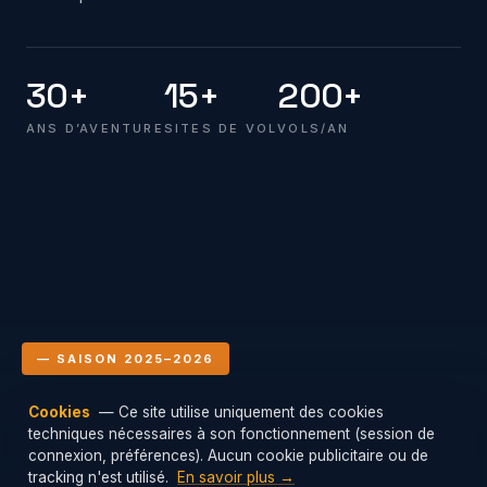
30+
15+
200+
ANS D’AVENTURE
SITES DE VOL
VOLS/AN
— SAISON 2025–2026
Cookies
— Ce site utilise uniquement des cookies
Le club en vol
techniques nécessaires à son fonctionnement (session de
Mis à jour : 08/08/2026 18:00
connexion, préférences). Aucun cookie publicitaire ou de
tracking n'est utilisé.
En savoir plus →