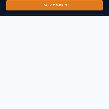
J'AI COMPRIS
DERNIERS VOLS
14/07/2026
Mihai Nasuescu
Pic de Vissou ·
185,8 km
26/06/2026
Mihai Nasuescu
Truc du midi ·
296,6 km
24/06/2026
Mihai Nasuescu
Pic de Vissou ·
80,6 km
17/06/2026
Mihai Nasuescu
Millau Puncho ·
151,2 km
17/06/2026
Thierry Caperan
Millau Pouncho ·
93,0 km