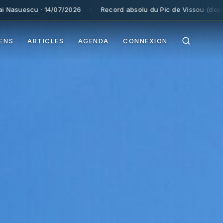
2026
·
Record absolu du Pic de Vissou (depuis 1995) :
185,9 km
· 
IENS
ARTICLES
AGENDA
CONNEXION