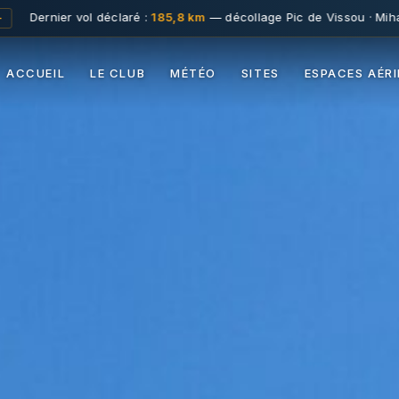
aré :
185,8 km
— décollage Pic de Vissou · Mihai Nasuescu · 14/07/
ACCUEIL
LE CLUB
MÉTÉO
SITES
ESPACES AÉR