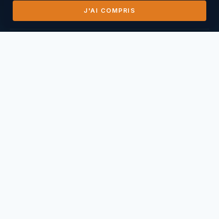
J'AI COMPRIS
DERNIERS VOLS
14/07/2026
Mihai Nasuescu
Pic de Vissou ·
185,8 km
26/06/2026
Mihai Nasuescu
Truc du midi ·
296,6 km
24/06/2026
Mihai Nasuescu
Pic de Vissou ·
80,6 km
17/06/2026
Mihai Nasuescu
Millau Puncho ·
151,2 km
17/06/2026
Thierry Caperan
Millau Pouncho ·
93,0 km