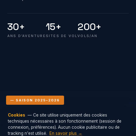
30+
15+
200+
ANS D’AVENTURE
SITES DE VOL
VOLS/AN
— SAISON 2025–2026
Cookies
— Ce site utilise uniquement des cookies
Le club en vol
techniques nécessaires à son fonctionnement (session de
Mis à jour : 06/08/2026 12:00
connexion, préférences). Aucun cookie publicitaire ou de
tracking n'est utilisé.
En savoir plus →