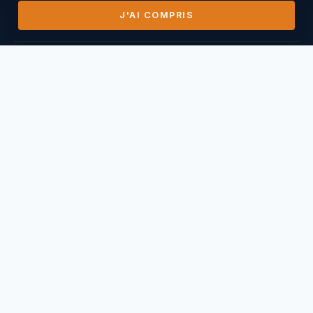
J'AI COMPRIS
DERNIERS VOLS
14/07/2026
Mihai Nasuescu
Pic de Vissou ·
185,8 km
26/06/2026
Mihai Nasuescu
Truc du midi ·
296,6 km
24/06/2026
Mihai Nasuescu
Pic de Vissou ·
80,6 km
17/06/2026
Mihai Nasuescu
Millau Puncho ·
151,2 km
17/06/2026
Thierry Caperan
Millau Pouncho ·
93,0 km