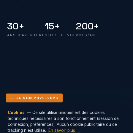
30+
15+
200+
ANS D’AVENTURE
SITES DE VOL
VOLS/AN
— SAISON 2025–2026
Cookies
— Ce site utilise uniquement des cookies
Le club en vol
techniques nécessaires à son fonctionnement (session de
Mis à jour : 08/08/2026 20:00
connexion, préférences). Aucun cookie publicitaire ou de
tracking n'est utilisé.
En savoir plus →