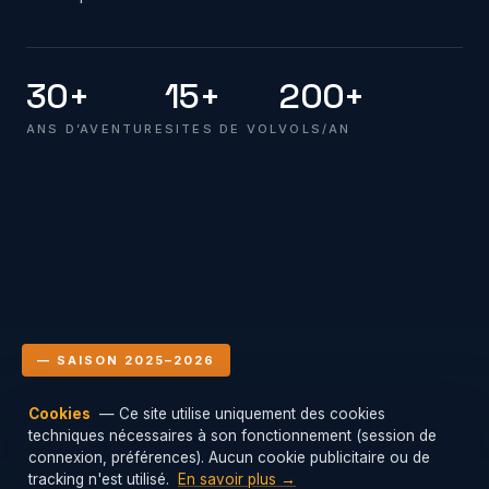
30+
15+
200+
ANS D’AVENTURE
SITES DE VOL
VOLS/AN
— SAISON 2025–2026
Cookies
— Ce site utilise uniquement des cookies
Le club en vol
techniques nécessaires à son fonctionnement (session de
Mis à jour : 08/08/2026 18:00
connexion, préférences). Aucun cookie publicitaire ou de
tracking n'est utilisé.
En savoir plus →