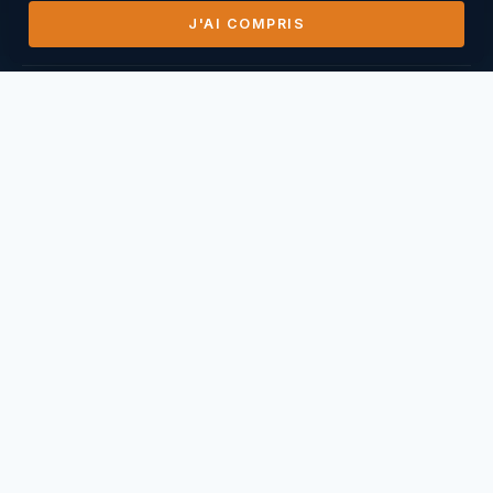
J'AI COMPRIS
DERNIERS VOLS
14/07/2026
Mihai Nasuescu
Pic de Vissou ·
185,8 km
26/06/2026
Mihai Nasuescu
Truc du midi ·
296,6 km
24/06/2026
Mihai Nasuescu
Pic de Vissou ·
80,6 km
17/06/2026
Mihai Nasuescu
Millau Puncho ·
151,2 km
17/06/2026
Thierry Caperan
Millau Pouncho ·
93,0 km