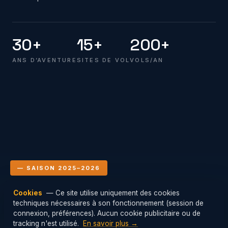
30+
15+
200+
ANS D’AVENTURE
SITES DE VOL
VOLS/AN
— SAISON 2025–2026
Cookies
— Ce site utilise uniquement des cookies
Le club en vol
techniques nécessaires à son fonctionnement (session de
Mis à jour : 07/08/2026 06:00
connexion, préférences). Aucun cookie publicitaire ou de
tracking n'est utilisé.
En savoir plus →