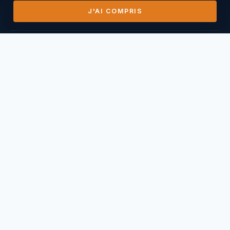
J'AI COMPRIS
DERNIERS VOLS
14/07/2026
Mihai Nasuescu
Pic de Vissou ·
185,8 km
26/06/2026
Mihai Nasuescu
Truc du midi ·
296,6 km
24/06/2026
Mihai Nasuescu
Pic de Vissou ·
80,6 km
17/06/2026
Mihai Nasuescu
Millau Puncho ·
151,2 km
17/06/2026
Thierry Caperan
Millau Pouncho ·
93,0 km