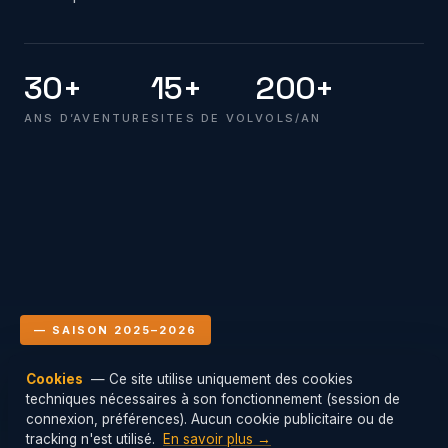
30+
15+
200+
ANS D’AVENTURE
SITES DE VOL
VOLS/AN
— SAISON 2025–2026
Cookies
— Ce site utilise uniquement des cookies
Le club en vol
techniques nécessaires à son fonctionnement (session de
Mis à jour : 07/08/2026 06:00
connexion, préférences). Aucun cookie publicitaire ou de
tracking n'est utilisé.
En savoir plus →