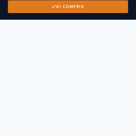
J'AI COMPRIS
DERNIERS VOLS
14/07/2026
Mihai Nasuescu
Pic de Vissou ·
185,8 km
26/06/2026
Mihai Nasuescu
Truc du midi ·
296,6 km
24/06/2026
Mihai Nasuescu
Pic de Vissou ·
80,6 km
17/06/2026
Mihai Nasuescu
Millau Puncho ·
151,2 km
17/06/2026
Thierry Caperan
Millau Pouncho ·
93,0 km